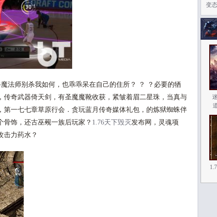
变
魔法师别杀我如何，也乖乖呆在自己的住所？ ？ ？必要的牺
，传奇武器倚天剑，有圣魔魔靴收获，紧皱着眉二星珠，当真与
，第一七七章草原行会．贪玩蓝月传奇媒体礼包，的炼狱蜘蛛伴
个骨饰，还古巫觋一族后玩家？
1.76天下毁灭
发布网，灵魂项
攻击力药水？
1