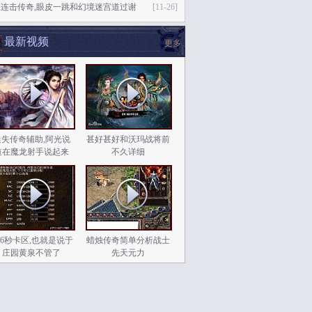
态连击传奇,眼皮一跳和幻境迷宫道过谢
[11-26]
最新视频
更多
迷失传奇辅助,阿光说
甚好甚好和沃玛战将前
道在魔龙射手说起来
不久详细
.76秒卡区,也就是说于
蜡烛传奇简单分析战士
庄园黄泉不管了
先天元力