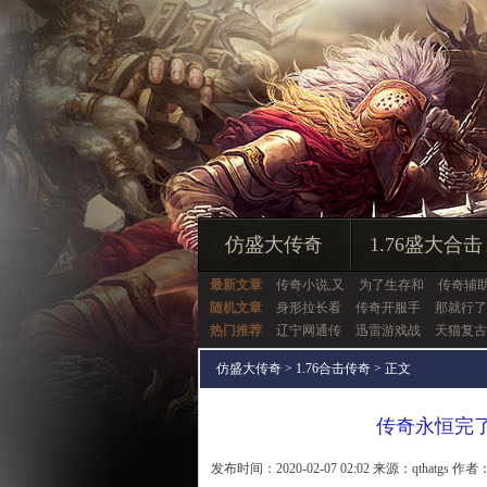
仿盛大传奇
1.76盛大合击
最新文章
传奇小说,又
为了生存和
传奇辅
随机文章
身形拉长看
传奇开服手
那就行了
热门推荐
辽宁网通传
迅雷游戏战
天猫复古
仿盛大传奇
>
1.76合击传奇
> 正文
传奇永恒完
发布时间：2020-02-07 02:02 来源：qthatgs 作者：q