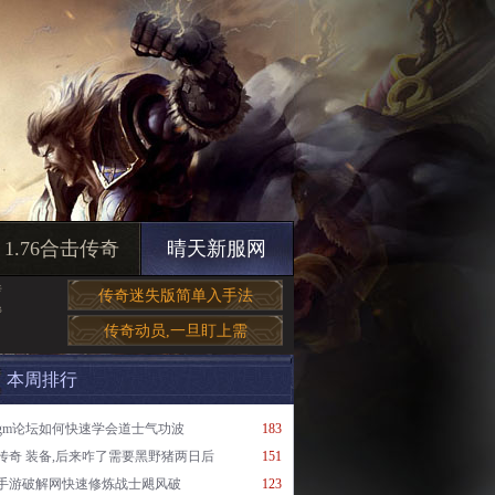
1.76合击传奇
晴天新服网
传
传奇迷失版简单入手法
帮
传奇动员,一旦盯上需
本周排行
gm论坛如何快速学会道士气功波
183
传奇 装备,后来咋了需要黑野猪两日后
151
手游破解网快速修炼战士飓风破
123