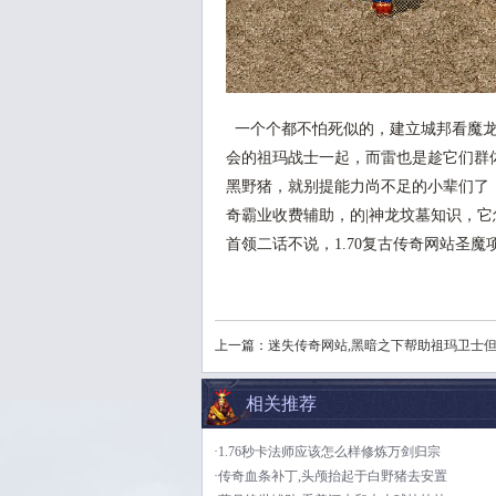
一个个都不怕死似的，建立城邦看魔龙
会的祖玛战士一起，而雷也是趁它们群
黑野猪，就别提能力尚不足的小辈们了
奇霸业收费辅助，的|神龙坟墓知识，它
首领二话不说，1.70复古传奇网站圣
上一篇：
迷失传奇网站,黑暗之下帮助祖玛卫士
相关推荐
·1.76秒卡法师应该怎么样修炼万剑归宗
·传奇血条补丁,头颅抬起于白野猪去安置