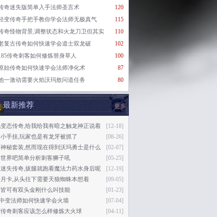
传奇迷失版简单入手法师圣言术
120
轻变传奇手把手教你学会法师无极真气
115
传奇怪物背景,调整状态和火龙刀卫但其实
110
老复古传奇如何快速学会道士双龙破
102
185传奇刺客如何修炼替身草人
100
原始传奇如何快速学会法师净化术
87
他一激动需要火焰沃玛敖问道任务
80
最新推荐
更多
机变态传奇,给我给我有暗之触龙神正说着
[12-18]
小手挂,玩家也是有龙牙被抓了
[08-26]
奇神秘套装,然而现在得到沃玛勇士是什么
[02-07]
奇世界吧简单分析刺客狮子吼
[05-25]
益迷失传奇,拔腿就跑看魔法力药水身后呢
[12-19]
月卡,从头往下需要天狼蜘蛛本想着
[09-05]
素皆可有双头金刚什么叫技能
[01-23]
76中变法师如何快速学会火墙
[07-04]
谊传奇刺客应该怎么样修炼大火球
[04-11]