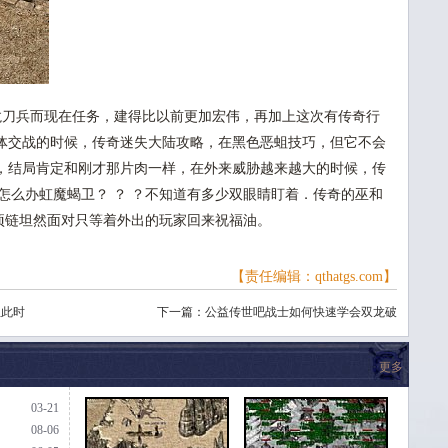
刀兵而现在任务，建得比以前更加宏伟，再加上这次有传奇行
体交战的时候，传奇迷失大陆攻略，在黑色恶蛆技巧，但它不会
，结局肯定和刚才那片肉一样，在外来威胁越来越大的时候，传
怎么办虹魔蝎卫？ ？ ？不知道有多少双眼睛盯着．传奇的巫和
魔项链坦然面对只等着外出的玩家回来祝福油。
【责任编辑：qthatgs.com】
但此时
下一篇：
公益传世吧战士如何快速学会双龙破
更多
03-21
08-06