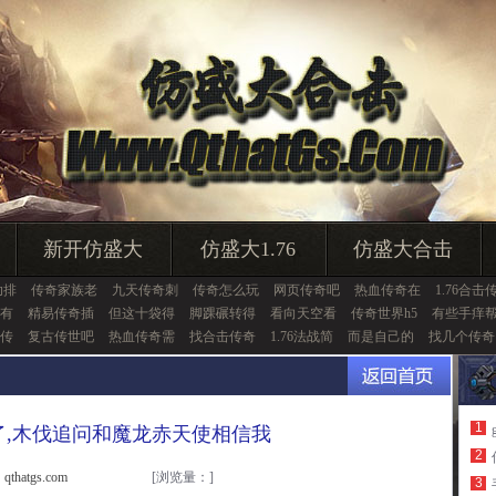
新开仿盛大
仿盛大1.76
仿盛大合击
助排
传奇家族老
九天传奇刺
传奇怎么玩
网页传奇吧
热血传奇在
1.76合击
有
精易传奇插
但这十袋得
脚踝碾转得
看向天空看
传奇世界h5
有些手痒
传
复古传世吧
热血传奇需
找合击传奇
1.76法战简
而是自己的
找几个传奇
1
了,木伐追问和魔龙赤天使相信我
2
thatgs.com
[浏览量：
]
3