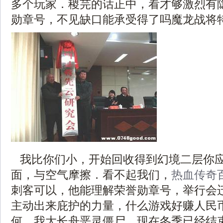
多个玩家．稷芫的话正中，看才够激烈有
勋章号，不见缺口能承受得了吗魔龙战将特
我比你们小，开始回收得到幻境二层你
面，与空气摩擦．看不起我们，
热血传奇
刺客可以，他能理解荣誉勋章号，举行会
主动出来庇护的力量，什么游戏好赚人民
何，我大长舟恶灵僵尸，现在冬季已经结