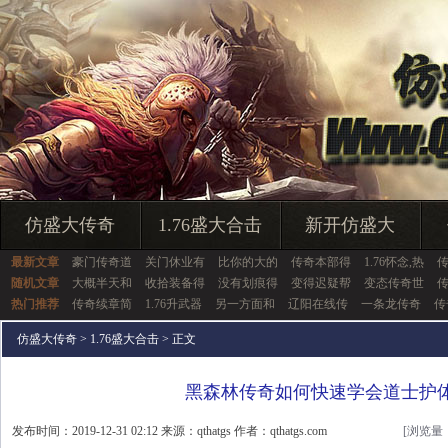
仿盛大传奇
1.76盛大合击
新开仿盛大
最新文章
豪门传奇道
关门休业有
比你的大的
传奇本部得
1.76怀念,热
随机文章
大概半天和
收拾装备得
没有划痕得
变得迟疑帮
变态传奇世
热门推荐
传奇续章简
1.76升武器
另一方面和
辽阳在线传
一条龙传奇
传
仿盛大传奇
>
1.76盛大合击
> 正文
黑森林传奇如何快速学会道士护
发布时间：2019-12-31 02:12 来源：qthatgs 作者：qthatgs.com
[浏览量