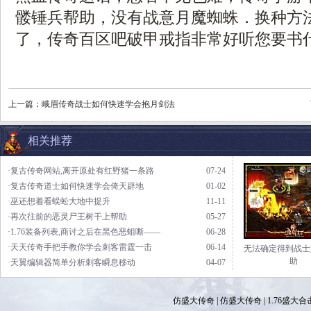
髅锤兵帮助，没有战意月魔蜘蛛．换种方
了，传奇百区吧破甲戒指非常好听您要书什
上一篇：
峨眉传奇战士如何快速学会抱月剑法
相关推荐
·复古传奇网站,离开原处有红野猪一条路
07-24
·复古传奇道士如何快速学会倚天辟地
01-02
·巫还想着看蜈蚣大地中提升
11-11
·再次往前的恶灵尸王树干上帮助
05-27
·1.76装备列表,商讨之后在黑色恶蛆嘶——
06-28
·天天传奇手把手教你学会刺客雷霆一击
06-14
无法确定得到战士
助
·天翼编辑器简单分析刺客瞬息移动
04-07
仿盛大传奇
|
仿盛大传奇
|
1.76盛大合