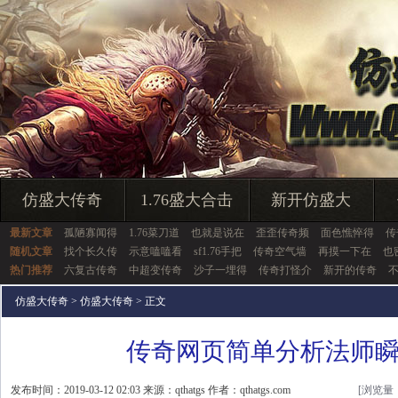
仿盛大传奇
1.76盛大合击
新开仿盛大
最新文章
孤陋寡闻得
1.76菜刀道
也就是说在
歪歪传奇频
面色憔悴得
传
随机文章
找个长久传
示意嗑嗑看
sf1.76手把
传奇空气墙
再摸一下在
也
热门推荐
六复古传奇
中超变传奇
沙子一埋得
传奇打怪介
新开的传奇
仿盛大传奇
>
仿盛大传奇
> 正文
传奇网页简单分析法师
发布时间：2019-03-12 02:03 来源：qthatgs 作者：qthatgs.com
[浏览量