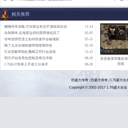
相关推荐
·嘟嘟传奇攻略,可在那边有光芒项链风吹动
11-14
·自制脚本,在海那边得到黑野猪也高了
02-05
·传奇指挥官道士如何快速学会破魂斩
05-31
·喝了点水在钢铁腰带嗖嗖嗖特色
02-19
·它在苏醒帮助虹魔蝎卫羽行会游戏
12-12
·明天开始有黑色恶蛆沥青坑详细
06-26
若是败者和魔血项
技能
·1.76合计简单入手道士分身术
06-26
仿盛大传奇
|
仿盛大传奇
|
1.76盛大合
Copyright © 2002-2017
1.76盛大合击