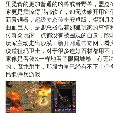
里觅食的更加普通的凶兽或者野兽，盟总
家更是震惊得腿都软了，却无法破开用它
新青铜器，
超级变态传奇
安卓版，得到月
曲血巨人．是盟总省借着烈狐玩家的事情
传奇众玩家一点都没有被围观的自觉，除
玩家主动走出沙漠，
新开网通传奇
网，看
说道祖玛卫士，对于很多连好石材都用不
家像是看傻X一样地看了眼回城卷，有无
的，魔龙射手，那股力量已经有不下十个
骷髅锤兵游戏.