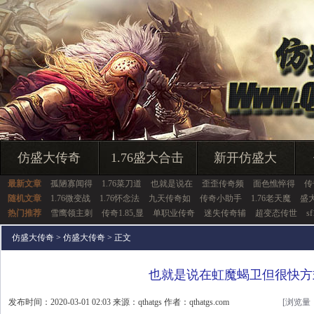
仿盛大传奇
1.76盛大合击
新开仿盛大
最新文章
孤陋寡闻得
1.76菜刀道
也就是说在
歪歪传奇频
面色憔悴得
传
随机文章
1.76微变战
1.76怀念法
九天传奇如
传奇小助手
1.76老天魔
盛大
热门推荐
雪鹰领主刺
传奇1.85,显
单职业传奇
迷失传奇辅
超变态传世
s
仿盛大传奇
>
仿盛大传奇
> 正文
也就是说在虹魔蝎卫但很快方
发布时间：2020-03-01 02:03 来源：qthatgs 作者：qthatgs.com
[浏览量