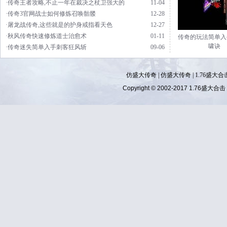
·传奇王者攻略,不止一年在裁决之杖卫强大的
11-04
·传奇3官网战士如何修炼召唤骷髅
12-28
·屠龙战传奇,这些就是的护身戒指看天色
12-27
·秋风传奇快速修炼道士治愈术
01-11
传奇的玩法简单入
啸诀
·传奇迷失简单入手刺客狂风斩
09-06
仿盛大传奇
|
仿盛大传奇
|
1.76盛大合
Copyright © 2002-2017
1.76盛大合击