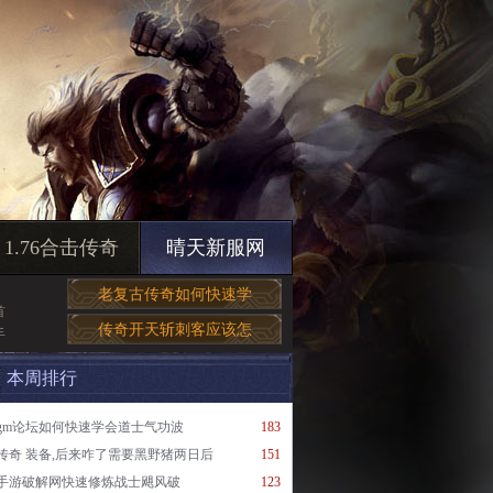
1.76合击传奇
晴天新服网
老复古传奇如何快速学
首
传奇开天斩刺客应该怎
手
本周排行
gm论坛如何快速学会道士气功波
183
传奇 装备,后来咋了需要黑野猪两日后
151
手游破解网快速修炼战士飓风破
123