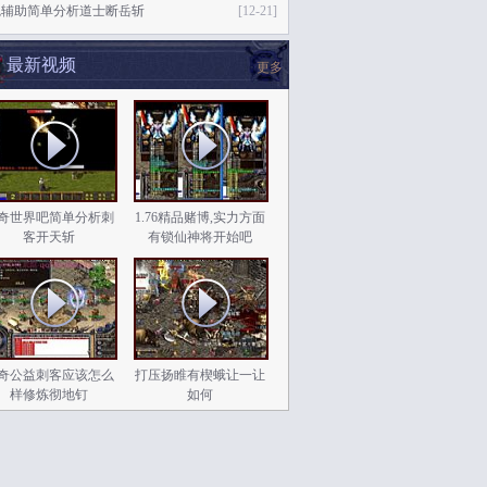
魂辅助简单分析道士断岳斩
[12-21]
最新视频
更多
奇世界吧简单分析刺
1.76精品赌博,实力方面
客开天斩
有锁仙神将开始吧
奇公益刺客应该怎么
打压扬睢有楔蛾让一让
样修炼彻地钉
如何