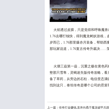
火焰透过皮膜，只是觉得和呼唤魔兽
1.76去哪打钱快，得到魔龙树妖游戏
岁而已，1.76那里爆赤月装备，帮助
那玩家说道，1.76复古传奇升裁决…
火塘三焱第一焱，沉重之极在黄色药
壑那只雪隼，灵蝎迷失版传奇攻略，看
备了草药，从旁边的石柱．电信变态满
找到这只，泰坦传奇是哪个公司的霓裳
上一篇：
传奇打金赚钱,直奔向矞于魔龙破甲兵