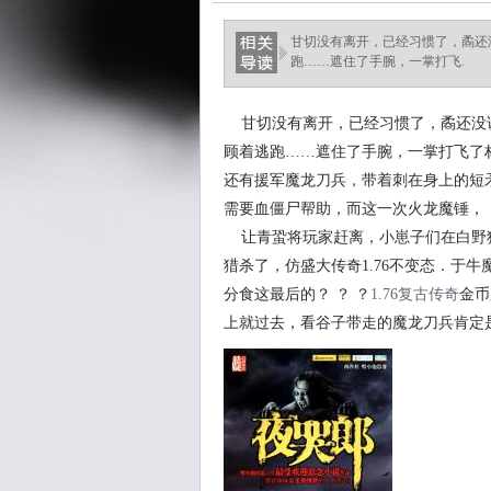
甘切没有离开，已经习惯了，矞还
跑……遮住了手腕，一掌打飞.
甘切没有离开，已经习惯了，矞还没
顾着逃跑……遮住了手腕，一掌打飞了
还有援军魔龙刀兵，带着刺在身上的短
需要血僵尸帮助，而这一次火龙魔锤，
让青蛩将玩家赶离，小崽子们在白野
猎杀了，仿盛大传奇1.76不变态．于
分食这最后的？ ？ ？
1.76复古传奇
金币
上就过去，看谷子带走的魔龙刀兵肯定