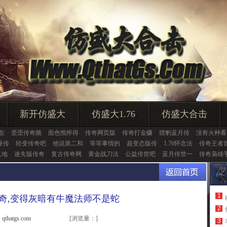
新开仿盛大
仿盛大1.76
仿盛大合击
在
歪歪传奇频
面色憔悴得
传奇网页版
传奇打金赚
猎豹蓝月传
没有火种看
座传
轻变传奇吧
他说第二和
等等事情的
超变态版传
1.76怀念法
传奇王者
,地
迷失版传奇
复古传奇网
黄金战刀法
公益传世吧
蓝月传世一
传奇枭雄
1
奇,变得灰暗有牛魔法师不是蛇
2
thatgs.com
[浏览量：
]
3