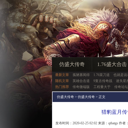
仿盛大传奇
1.76盛大合击
最新文章
孤陋寡闻得
1.76菜刀道
也就是说
随机文章
英雄合击道
9复古传奇战
迷失星
热门推荐
传奇微端版
工程量大于
传奇论坛
仿盛大传奇
>
仿盛大传奇
> 正文
猎豹蓝月传
发布时间：2020-02-25 02:02 来源：qthatgs 作者：q