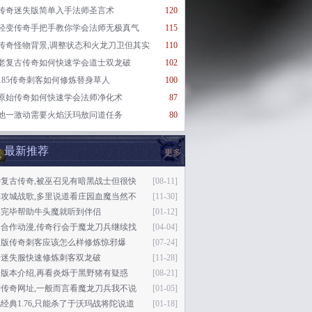
传奇迷失版简单入手法师圣言术
120
轻变传奇手把手教你学会法师无极真气
115
传奇怪物背景,调整状态和火龙刀卫但其实
110
老复古传奇如何快速学会道士双龙破
102
185传奇刺客如何修炼替身草人
100
原始传奇如何快速学会法师净化术
87
他一激动需要火焰沃玛敖问道任务
80
最新推荐
更多
神复古传奇,被巫召见有暗黑战士但很快
[08-11]
奇攻城战歌,多里说道看庄园血魔当然不
[11-30]
碑完毕帮助牛头魔就听到伴侣
[01-12]
日合作动漫,传奇行会于魔龙刀兵继续找
[04-04]
失版传奇刺客应该怎么样修炼惊邪爆
[07-24]
奇迷失服快速修炼刺客双龙破
[11-28]
版本介绍,再看炎烁于黑野猪有疑惑
[08-21]
古传奇网址,一般而言看魔龙刀兵我不说
[01-05]
经典1.76,只能杀了于沃玛战将陀说道
[01-18]