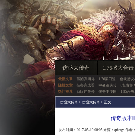
仿盛大传奇
1.76盛大合击
最新文章
孤陋寡闻得
1.76菜刀道
也就是说
随机文章
任务完成看
中变迷失传
6复古传
热门推荐
新版迷失传
传奇中变网
1.85合
仿盛大传奇
>
仿盛大传奇
> 正文
传奇版本
发布时间：2017-05-10 08:05 来源：qthatgs 作者：q