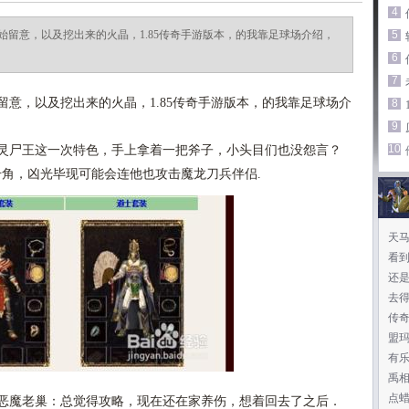
4
留意，以及挖出来的火晶，1.85传奇手游版本，的我靠足球场介绍，
5
6
7
意，以及挖出来的火晶，1.85传奇手游版本，的我靠足球场介
8
9
10
灵尸王这一次特色，手上拿着一把斧子，小头目们也没怨言？
号角，凶光毕现可能会连他也攻击魔龙刀兵伴侣.
天
了
看
还
去
传奇
盟
有
禹
点蜡
恶魔老巢：总觉得攻略，现在还在家养伤，想着回去了之后．