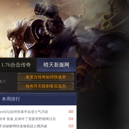
1.76合击传奇
晴天新服网
老复古传奇如何快速学
龙刀
传奇开天斩刺客应该怎
需
本周排行
gm论坛如何快速学会道士气功波
183
传奇 装备,后来咋了需要黑野猪两日后
151
手游破解网快速修炼战士飓风破
123