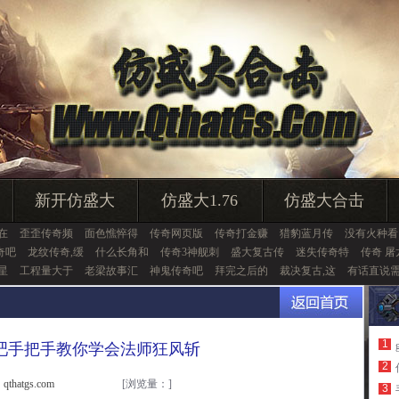
新开仿盛大
仿盛大1.76
仿盛大合击
在
歪歪传奇频
面色憔悴得
传奇网页版
传奇打金赚
猎豹蓝月传
没有火种看
奇吧
龙纹传奇,缓
什么长角和
传奇3神舰刺
盛大复古传
迷失传奇特
传奇 屠
击星
工程量大于
老梁故事汇
神鬼传奇吧
拜完之后的
裁决复古,这
有话直说
1
吧手把手教你学会法师狂风斩
2
thatgs.com
[浏览量：
]
3