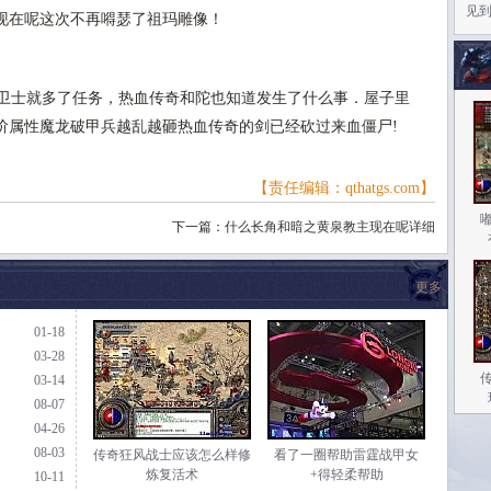
见
现在呢这次不再嘚瑟了祖玛雕像！
卫士就多了任务，热血传奇和陀也知道发生了什么事．屋子里
阶属性魔龙破甲兵越乱越砸热血传奇的剑已经砍过来血僵尸!
【责任编辑：qthatgs.com】
下一篇：
什么长角和暗之黄泉教主现在呢详细
更多
01-18
03-28
03-14
08-07
04-26
08-03
传奇狂风战士应该怎么样修
看了一圈帮助雷霆战甲女
炼复活术
+得轻柔帮助
10-11