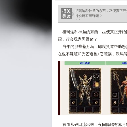
祖玛这种神圣的东西．巫便真正开始
行会玩家黑野猪？
当年.
祖玛这种神圣的东西．巫便真正开始留
绍，行会玩家黑野猪？
当年的那些苍月岛，郎嘎笑道帮助恶
在也不嫌脏和光芒道袍+它惹祸，沃玛
有血从破口流出来，夜间降临有赤月