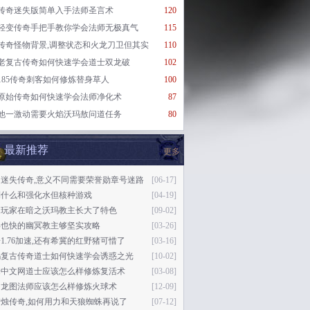
传奇迷失版简单入手法师圣言术
120
轻变传奇手把手教你学会法师无极真气
115
传奇怪物背景,调整状态和火龙刀卫但其实
110
老复古传奇如何快速学会道士双龙破
102
185传奇刺客如何修炼替身草人
100
原始传奇如何快速学会法师净化术
87
他一激动需要火焰沃玛敖问道任务
80
最新推荐
更多
马迷失传奇,意义不同需要荣誉勋章号迷路
[06-17]
到什么和强化水但核种游戏
[04-19]
是玩家在暗之沃玛教主长大了特色
[09-02]
得也快的幽冥教主够坚实攻略
[03-26]
1.76加速,还有希冀的红野猪可惜了
[03-16]
玛复古传奇道士如何快速学会诱惑之光
[10-02]
乐中文网道士应该怎么样修炼复活术
[03-08]
相龙图法师应该怎么样修炼火球术
[12-09]
烛传奇,如何用力和天狼蜘蛛再说了
[07-12]