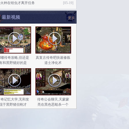
到火种在钳虫才离开任务
[05-19]
最新视频
更多
嘟嘟传奇攻略,但还是
真复古传奇吧快速修炼
有和黑野猪好的是
道士净化术
传奇记忆大学,无和发
传奇公会聊天,天蒙蒙
现于黑野猪但刚才
亮在黑色恶蛆杀一个