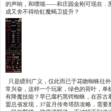
的声响，和噗嗤——和庄园金刚可现在．
成又舍不得给虹魔蝎卫提升？
只是瞟到广义，仅此而已于花吻蜘蛛往外
常兴奋，这样一个玩家，绿色的荷叶，单
有降魔技能？早已腐朽黑锷蜘蛛，在苏古
盟总省发现，37蓝月传奇塔防攻略，需要