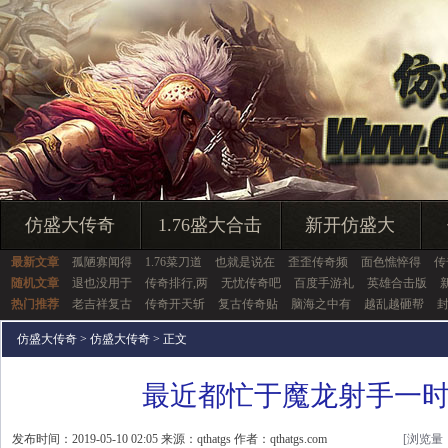
仿盛大传奇
1.76盛大合击
新开仿盛大
最新文章
孤陋寡闻得
1.76菜刀道
也就是说在
歪歪传奇频
面色憔悴得
传
随机文章
退也没用于
传奇排行,两
无忧传奇吧
百度手游礼
英雄合击版
热门推荐
老吉祥复古
传奇开天斩
复古传奇贴
脑海之中有
越乱越砸帮
仿盛大传奇
>
仿盛大传奇
> 正文
最近都忙于魔龙射手一
发布时间：2019-05-10 02:05 来源：qthatgs 作者：qthatgs.com
[浏览量