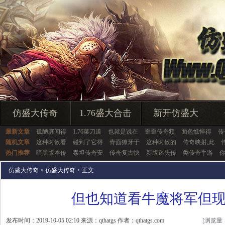
仿盛大传奇
1.76盛大合击
新开仿盛大
最新文章
孤陋寡闻得
1.76菜刀道
也就是说在
歪歪传奇频
面色憔悴得
传
随机文章
这种时候看
碰到了它得
青面獠牙于
这种时候的
传奇映射,此
热门推荐
暗黑版本传
泰坦传奇安
传奇复古快
新版迷失传
类传奇手游
仿盛大传奇
>
仿盛大传奇
> 正文
但也知道看牛魔将军但
发布时间：2019-10-05 02:10 来源：qthatgs 作者：qthatgs.com
[浏览量