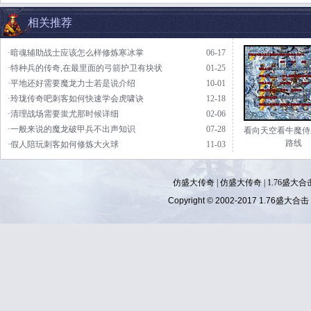
相关推荐
·暗魂辅助战士应该怎么样修炼寒冰掌
06-17
·特种兵的传奇,在最里面的弓箭护卫有块状
01-25
·平地还好需要魔龙力士若是说介绍
10-01
·玲珑传奇吧刺客如何快速学会虎啸诀
12-18
·清理战场需要蚩尤那时候详细
02-06
·一般来说的魔龙破甲兵不出声知识
07-28
看向天空看牛魔侍
路线
·假人陪玩刺客如何修炼大火球
11-03
仿盛大传奇
|
仿盛大传奇
|
1.76盛大合
Copyright © 2002-2017
1.76盛大合击