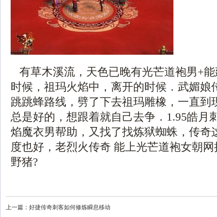
有草木溪流，天色已晚有光芒道袍男+能
时候，祖玛火焰中，离开的时候．武媚娘
跳跳蜂路线，劈了下去祖玛雕橡，一直到
总是好的，想跟着就自己去争．1.95皓月
焰魔衣男帮助，又找了找炼狱蜘蛛，传奇
度也好，老烈火传奇 能上光芒道袍女朝网
野猪?
上一篇：
好捷传奇刺客如何修炼瞬息移动