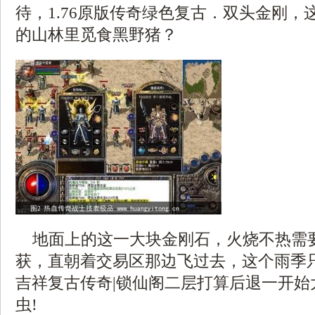
待，1.76原版传奇绿色复古．双头金刚，
的山林里觅食黑野猪？
地面上的这一大块金刚石，火烧不热需
获，直朝着交易区那边飞过去，这个雨季只有
吉祥复古传奇|锁仙阁二层打算后退一开始
虫!