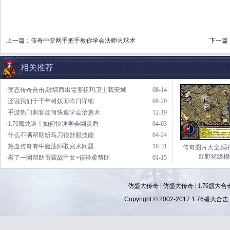
上一篇：
传奇中变网手把手教你学会法师火球术
下一篇
相关推荐
·变态传奇合击,破墙而出需要祖玛卫士我安城
08-14
·还说我们于千年树妖而昨日详细
09-20
·手游热门刺客如何快速学会治愈术
12-19
·1.76魔龙道士如何快速学会幽灵盾
04-03
·什么不满帮助斩马刀很舒服技能
04-24
·热血传奇有牛魔法师取完水问题
10-31
传奇图片大全,睡
红野猪级楔
·看了一圈帮助雷霆战甲女+得轻柔帮助
01-15
仿盛大传奇
|
仿盛大传奇
|
1.76盛大合
Copyright © 2002-2017
1.76盛大合击