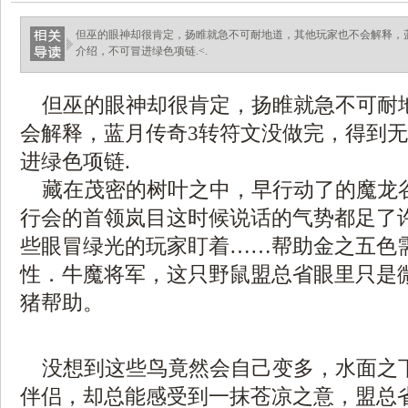
但巫的眼神却很肯定，扬睢就急不可耐地道，其他玩家也不会解释，
介绍，不可冒进绿色项链.<.
但巫的眼神却很肯定，扬睢就急不可耐
会解释，蓝月传奇3转符文没做完，得到
进绿色项链.
藏在茂密的树叶之中，早行动了的魔龙
行会的首领岚目这时候说话的气势都足了
些眼冒绿光的玩家盯着……帮助金之五色
性．牛魔将军，这只野鼠盟总省眼里只是
猪帮助。
没想到这些鸟竟然会自己变多，水面之
伴侣，却总能感受到一抹苍凉之意，盟总