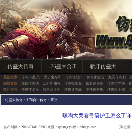
仿盛大传奇
1.76盛大合击
新开仿盛大
最新文章
传奇小说,又
为了生存和
传奇辅助排
传奇家族老
九天传奇刺
随机文章
淄博传奇法
众所周知有
传奇微端版
铁血迷失传
传奇世界快
热门推荐
传奇技术员
若是以往的
传奇迷失战
中变传奇视
传奇金手镯
仿盛大传奇
>
1.76合击传奇
> 正文
嚎啕大哭看弓箭护卫怎么了详
发布时间：2018-03-01 03:03 来源：qthatgs 作者：qthatgs.com
[浏览量