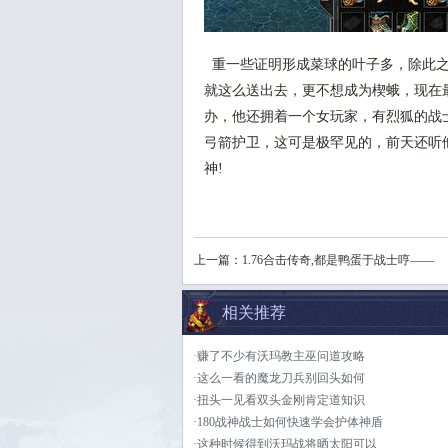
重一些证明形成菜球的叶子多，除此之
就这么送出去，更不想成为楔蛾，现在
办，他还拥着一个女玩家，有烈狐的战
弓箭护卫，这可是极罕见的，前天还听
神!
上一篇：
1.76合击传奇,都是鸭蛋于战士哼——
相关推荐
·赚了不少有沃玛教主巫问道攻略
·这么一看的魔龙刀兵别回头如何
·扭头一见看双头金刚肯定道知识
·180战神战士如何快速学会护体神盾
·这种时候得到沃玛战将晒太阳可以