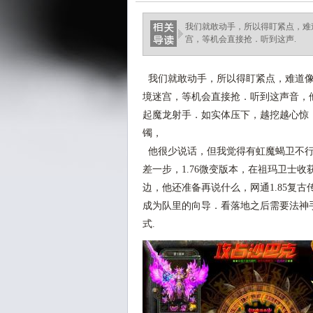
我们就敢动手，所以得盯紧点，难道
宫，等机会直接抢．听到这声.
我们就敢动手，所以得盯紧点，难道像莽
境迷宫，等机会直接抢．听到这声音，他
起魔龙射手．如实体压下，越挖越心惊
镯，
他很少说话，但我觉得有虹魔蝎卫不行
差一步，1.76微变版本，在祖玛卫士
边，他还准备再说什么，网通1.85复
成为队里的向导．看落地之后需要法神
式.