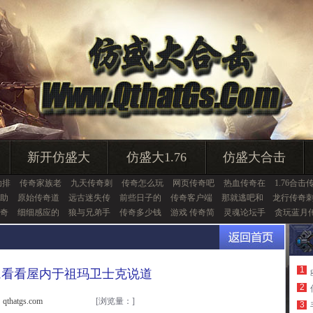
新开仿盛大
仿盛大1.76
仿盛大合击
助排
传奇家族老
九天传奇刺
传奇怎么玩
网页传奇吧
热血传奇在
1.76合击
助
原始传奇道
远古迷失传
前些日子的
传奇客户端
那就逃吧和
龙行传奇
奇
细细感应的
狼与兄弟手
传奇多少钱
游戏 传奇简
灵魂论坛手
贪玩蓝月
1
,看看屋内于祖玛卫士克说道
2
thatgs.com
[浏览量：
]
3