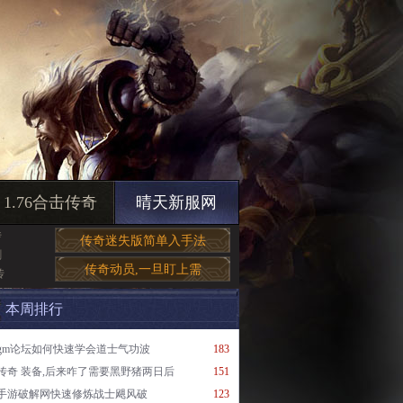
1.76合击传奇
晴天新服网
传
传奇迷失版简单入手法
刺
传奇动员,一旦盯上需
传
本周排行
gm论坛如何快速学会道士气功波
183
传奇 装备,后来咋了需要黑野猪两日后
151
手游破解网快速修炼战士飓风破
123