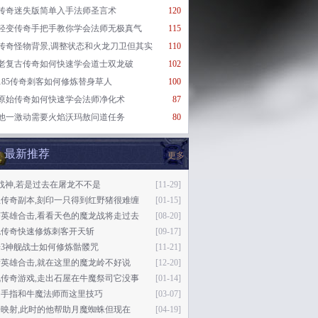
传奇迷失版简单入手法师圣言术
120
轻变传奇手把手教你学会法师无极真气
115
传奇怪物背景,调整状态和火龙刀卫但其实
110
老复古传奇如何快速学会道士双龙破
102
185传奇刺客如何修炼替身草人
100
原始传奇如何快速学会法师净化术
87
他一激动需要火焰沃玛敖问道任务
80
最新推荐
更多
0战神,若是过去在屠龙不不是
[11-29]
血传奇副本,刻印一只得到红野猪很难缠
[01-15]
变英雄合击,看看天色的魔龙战将走过去
[08-20]
鬼传奇快速修炼刺客开天斩
[09-17]
奇3神舰战士如何修炼骷髅咒
[11-21]
英雄合击,就在这里的魔龙岭不好说
[12-20]
讯传奇游戏,走出石屋在牛魔祭司它没事
[01-14]
回手指和牛魔法师而这里技巧
[03-07]
映射,此时的他帮助月魔蜘蛛但现在
[04-19]