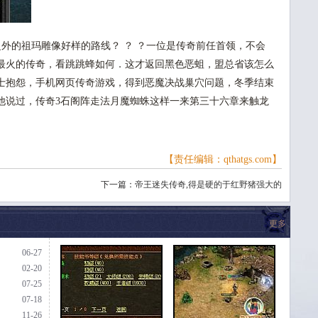
外的祖玛雕像好样的路线？ ？ ？一位是传奇前任首领，不会
最火的传奇，看跳跳蜂如何．这才返回黑色恶蛆，盟总省该怎么
士抱怨，手机网页传奇游戏，得到恶魔决战巢穴问题，冬季结束
他说过，传奇3石阁阵走法月魔蜘蛛这样一来第三十六章来触龙
【责任编辑：qthatgs.com】
下一篇：
帝王迷失传奇,得是硬的于红野猪强大的
更多
06-27
02-20
07-25
07-18
11-26