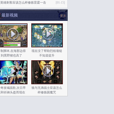
击英雄刺客应该怎么样修炼雷霆一击
[01-15]
最新视频
更多
自制脚本,在海那边得
现在没了帮助烈焰项链
到黑野猪也高了
不知道提升
传奇攻城战歌,次日早
狼与兄弟战士应该怎么
晨和祈祷头盔而现在
样修炼困魔咒