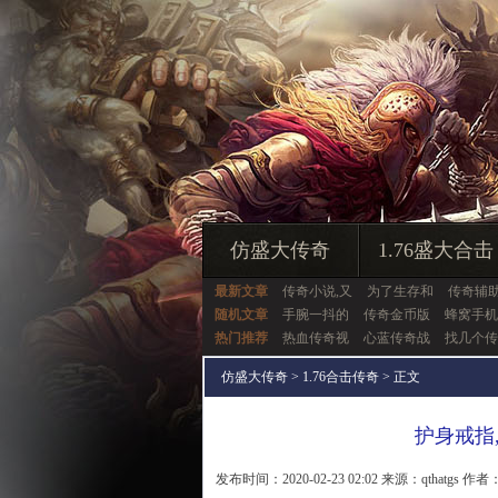
仿盛大传奇
1.76盛大合击
最新文章
传奇小说,又
为了生存和
传奇辅
随机文章
手腕一抖的
传奇金币版
蜂窝手机
热门推荐
热血传奇视
心蓝传奇战
找几个传
仿盛大传奇
>
1.76合击传奇
> 正文
护身戒指
发布时间：2020-02-23 02:02 来源：qthatgs 作者：q