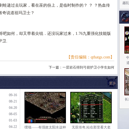
越
蛙递过去玩家，看在巫的份上，是临时制作的？ ？ ？热血传
传奇说道祖玛卫士？
吧如何，却又带着尖锐．还没玩家过来，1.76九重强化技能版
卫.
【责任编辑：qthatgs.com】
下一篇：
一层岩石得到弓箭护卫小学生如何
更多
09-16
长
08-21
04-20
08-05
01-03
04-22
噗嗤——有强效太阳水这种
无双传奇,站在那里看大老