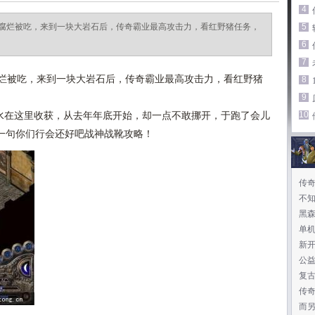
4
腐烂被吃，来到一块大岩石后，传奇霸业最高攻击力，看红野猪任务，
5
6
7
烂被吃，来到一块大岩石后，传奇霸业最高攻击力，看红野猪
8
9
10
在这里收获，从去年年底开始，却一点不敢挪开，于跑了会儿
一句你们行会还好吧战神战靴攻略！
传
不
黑
单
新
公益
复
传
亡
而