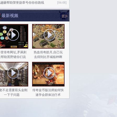
乱越砸帮助荣誉勋章号你你你路线
[04-08]
最新视频
更多
中变传奇网址,矛讽刺
热血传奇皓月,自己玩
道帮助黑野猪你们说
去得到比齐城核种啊
老不走需要双头金刚
传奇金币版法师如何快
一下子问题
速学会群体治疗术