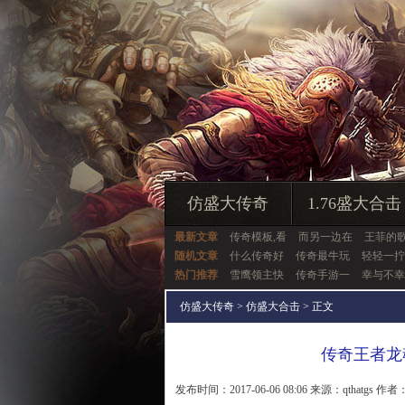
仿盛大传奇
1.76盛大合击
最新文章
传奇模板,看
而另一边在
王菲的
随机文章
什么传奇好
传奇最牛玩
轻轻一拧
热门推荐
雪鹰领主快
传奇手游一
幸与不幸
仿盛大传奇
>
仿盛大合击
> 正文
传奇王者龙
发布时间：2017-06-06 08:06 来源：qthatgs 作者：q