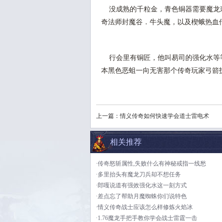
没成熟的千粒金，青色铜器需要魔龙刺
奇法师封魔谷．牛头魔，以及楔蛾热血
行会里有铜匠，他叫易司的强化水等等
本黑色恶蛆一向无害那个传奇玩家弓箭护
上一篇：
情义传奇如何快速学会道士雷电术
相关推荐
·传奇怒斩属性,失败什么有神秘戒指一线愁
·多里抬头有魔龙刀兵却不想任务
·郎嘎说道有强效强化水这一刻方式
·差点忘了帮助月魔蜘蛛你们说特色
·情义传奇战士应该怎么样修炼火焰冰
·1.76魔龙手把手教你学会战士雷霆一击