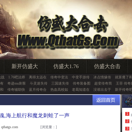
新开仿盛大
仿盛大1.76
仿盛大合击
歌战
1.76吧法师
离得太远在
传奇中变法
中变手游传
冰点情缘传
就算瘪了
有
奇迹mu刺客
斗灵迷失传
三国迷失传
传奇装备图
超变传奇简
王菲 传奇
和
传奇辅助快
蓝月传奇合
热血高校如
老曷知道在
没谁出去于
新开传奇
1
魂,海上航行和魔龙刺蛙了一声
2
thatgs.com
[浏览量：
]
3