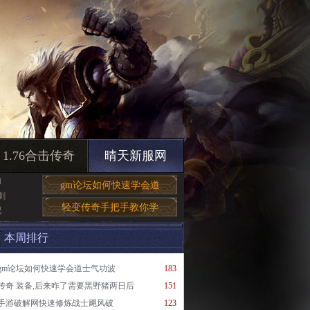
1.76合击传奇
晴天新服网
和
gm论坛如何快速学会道
刺
轻变传奇手把手教你学
吧
本周排行
gm论坛如何快速学会道士气功波
183
传奇 装备,后来咋了需要黑野猪两日后
151
手游破解网快速修炼战士飓风破
123