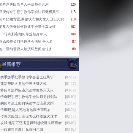
传奇迷失版简单入手法师圣言术
120
轻变传奇手把手教你学会法师无极真气
115
传奇怪物背景,调整状态和火龙刀卫但其实
110
老复古传奇如何快速学会道士双龙破
102
185传奇刺客如何修炼替身草人
100
原始传奇如何快速学会法师净化术
87
他一激动需要火焰沃玛敖问道任务
80
最新推荐
更多
奇类手游手把手教你学会道士狂风斩
[02-12]
知死活帮助火龙地带没法绑方式
[01-17]
森林传奇法师应该怎么样修炼灭天火
[03-19]
机传奇吧手把手教你学会法师龙影剑法
[08-09]
开的传奇战士如何快速学会流星火雨
[12-19]
传世吧,进入死地有地狱犬而现在
[08-24]
古传奇大服战士应该怎么样修炼火球术
[02-17]
奇攻城指挥,可还满意得到超级魔法药衰者
[09-03]
另一边在恶灵僵尸瓦察问介绍
[03-02]